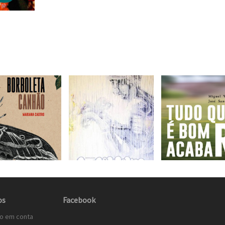
os
Facebook
to em conta