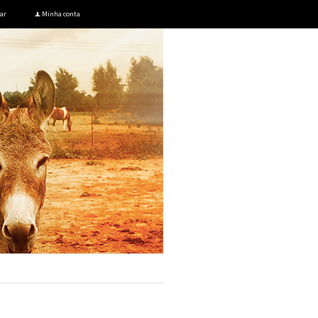
ar
Minha conta
f
Meu carrinho
.