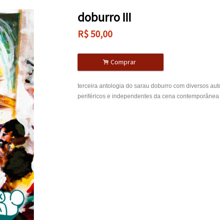
doburro III
R$
50,00
.
Comprar
terceira antologia do sarau doburro com diversos auto
periféricos e independentes da cena contemporânea