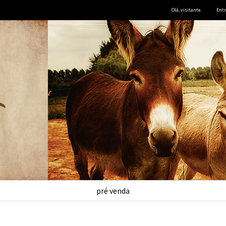
Olá, visitante.
Entr
pré venda