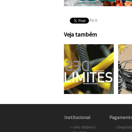
Pin It
Veja também
Institucional
Pagament
»
selo doburro
» Depósi