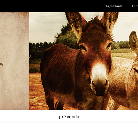
Olá, visitante.
Entr
pré venda