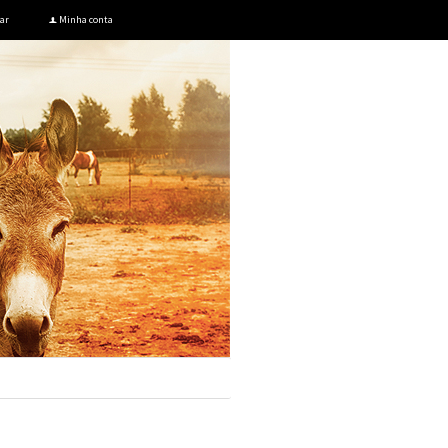
ar
Minha conta
f
Meu carrinho
.