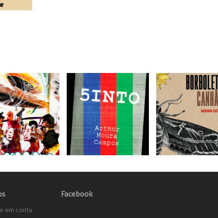
os
Facebook
to em conta