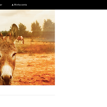
ar
Minha conta
f
Meu carrinho
.