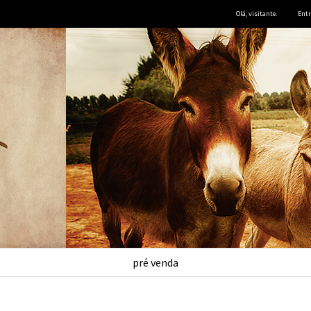
Olá, visitante.
Entr
pré venda