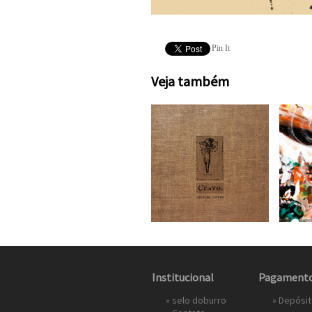
Pin It
Veja também
Institucional
Pagament
»
selo doburro
» Depósi